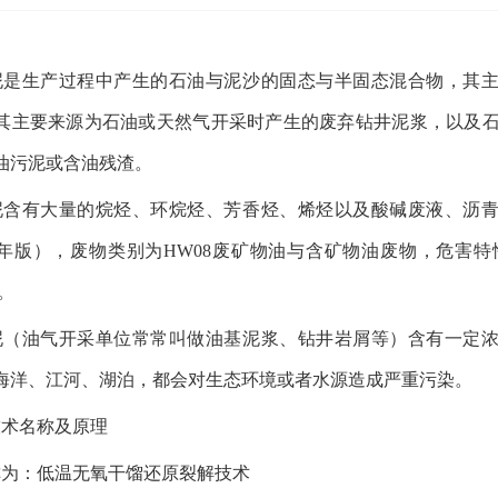
泥是生产过程中产生的石油与泥沙的固态与半固态混合物，其
其主要来源为石油或天然气开采时产生的废弃钻井泥浆，以及石
油污泥或含油残渣。
泥含有大量的烷烃、环烷烃、芳香烃、烯烃以及酸碱废液、沥
6年版），废物类别为HW08废矿物油与含矿物油废物，危害特性主
）。
泥（油气开采单位常常叫做油基泥浆、钻井岩屑等）含有一定
海洋、江河、湖泊，都会对生态环境或者水源造成严重污染。
技术名称及原理
称为：低温无氧干馏还原裂解技术